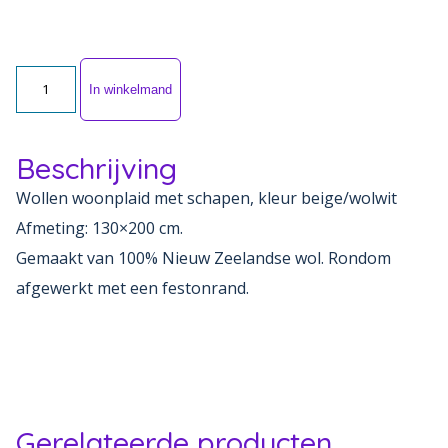
Wollen
In winkelmand
woonplaid
met
Beschrijving
schapen
-
Wollen woonplaid met schapen, kleur beige/wolwit
beige
Afmeting: 130×200 cm.
aantal
Gemaakt van 100% Nieuw Zeelandse wol. Rondom
afgewerkt met een festonrand.
Gerelateerde producten