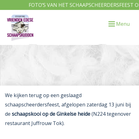
’S VAN HET SCHAAPSCHEERDERSFEEST OP ZATERDAG 13 J
Menu
We kijken terug op een geslaagd
schaapscheerdersfeest, afgelopen zaterdag 13 juni bij
de
schaapskooi op de Ginkelse heide
(N224 tegenover
restaurant Juffrouw Tok).