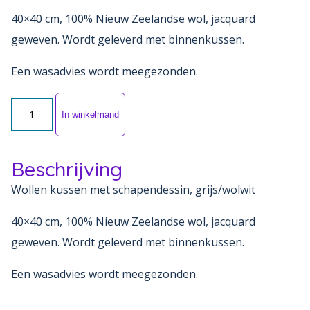
40×40 cm, 100% Nieuw Zeelandse wol, jacquard
geweven. Wordt geleverd met binnenkussen.
Een wasadvies wordt meegezonden.
Wollen
In winkelmand
kussen
met
Beschrijving
schapendessin
aantal
Wollen kussen met schapendessin, grijs/wolwit
40×40 cm, 100% Nieuw Zeelandse wol, jacquard
geweven. Wordt geleverd met binnenkussen.
Een wasadvies wordt meegezonden.