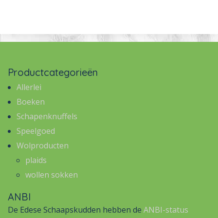
Productcategorieën
Allerlei
Boeken
Schapenknuffels
Speelgoed
Wolproducten
plaids
wollen sokken
ANBI
De Edese Schaapskudden hebben de
ANBI-status