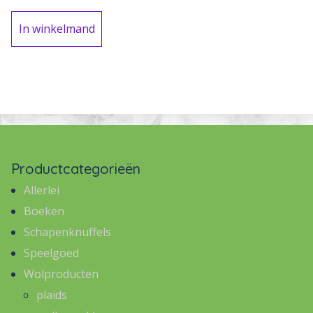
In winkelmand
Productcategorieën
Allerlei
Boeken
Schapenknuffels
Speelgoed
Wolproducten
plaids