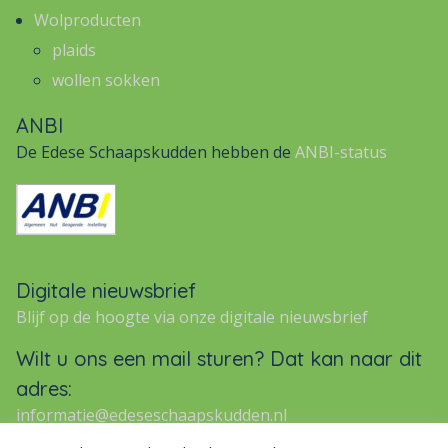
Wolproducten
plaids
wollen sokken
ANBI
De Edese Schaapskudden hebben de
ANBI-status
Digitale nieuwsbrief
Blijf op de hoogte via onze digitale nieuwsbrief
Wilt u ons een mail sturen? Dat kan naar dit
adres:
informatie@edeseschaapskudden.nl