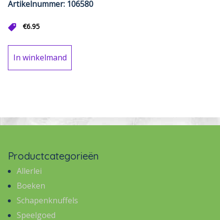
Artikelnummer: 106580
€
6.95
In winkelmand
Productcategorieën
Allerlei
Boeken
Schapenknuffels
Speelgoed