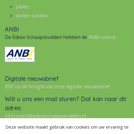
plaids
wollen sokken
ANBI
De Edese Schaapskudden hebben de
ANBI-status
Digitale nieuwsbrief
Blijf op de hoogte via onze digitale nieuwsbrief
Wilt u ons een mail sturen? Dat kan naar dit
adres:
informatie@edeseschaapskudden.nl
Deze website maakt gebruik van cookies om uw ervaring te