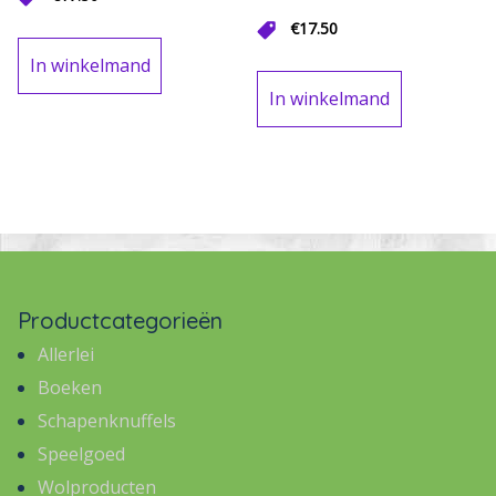
€
17.50
In winkelmand
In winkelmand
Productcategorieën
Allerlei
Boeken
Schapenknuffels
Speelgoed
Wolproducten